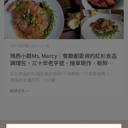
紅杉宅料理 | 2022-12-08
瑪西小姐Ms. Marcy｜餐廳都愛用的紅杉食品
調理包，三十年老字號，接單現作，新鮮懶
人料理包
紅杉食品的料理包真的很威!不用廚藝，只需要會開火、
使用微波爐即可，5分鐘⋯
閱讀更多 ->