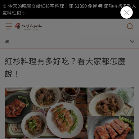
🍲 今天的晚餐交給紅杉宅料理｜滿 $1890 免運 🚚 滿額再贈多款人
氣料理包 ✨
紅杉料理有多好吃？看大家都怎麼
說！