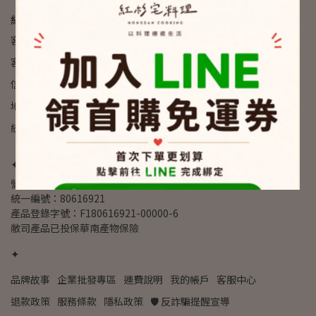
紅杉宅料理 HONGSAN COOKING
客服專線：02-2915-2307
客服時間：09:00 am - 6:00 pm
信箱：info@hongsan.co - 歡迎合作提案
地址：新北市新店區寶高路七巷四號
統一編號：80616921
✦
營業人名稱：紅杉有限公司
統一編號：80616921
產品登錄字號：F180616921-00000-6
敝司產品已投保華南產物保險
✦
品牌故事
企業批發專區
運費說明
我的帳戶
客服中心
退款政策
服務條款
隱私政策
🛡️ 反詐騙提醒宣導