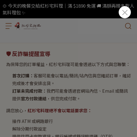
🍲 今天的晚餐交給紅杉宅料理｜滿 $1890 免運 🚚 滿額再贈多款人
氣料理包 ✨
🛡️ 反詐騙提醒宣導
為保障您的訂單權益，紅杉宅料理可能會透過以下方式與您聯繫：
首次訂購：
客服可能會以電話/簡訊/站內信與您確認訂單，確認
完成後才會安排出貨。
訂單未完成付款：
我們可能會透過官網站內信、Email 或簡訊
提供
官方付款連結
，供您完成付款。
請您放心，
紅杉宅料理絕不會以電話要求您：
操作 ATM 或網路銀行
解除分期付款設定
提供信用卡完整資訊、銀行帳號或簡訊驗證碼（OTP）