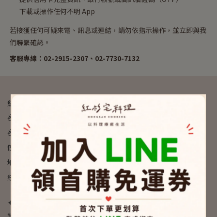
下載或操作任何不明 App
若接獲任何可疑來電、訊息或連結，請勿依指示操作，並立即與我
們聯繫確認。
客服專線：02-2915-2307、02-7730-7132
紅杉宅料理 HONGSAN COOKING
客服專線：02-2915-2307
客服時間：09:00 am - 6:00 pm
信箱：info@hongsan.co - 歡迎合作提案
地址：新北市新店區寶高路七巷四號
統一編號：80616921
✦
營業人名稱：紅杉有限公司