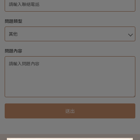
問題類型
問題內容
送出