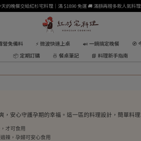
 今天的晚餐交給紅杉宅料理｜滿 $1890 免運 🚚 滿額再贈多款人氣料理
 露營免備料
⚡ 微波快速上桌
🍛 一鍋搞定晚餐
🧭
📦 定期訂購
🍜 餐桌筆記
📘 料理新手指南
爽，安心守護孕期的幸福。這一區的料理設計，簡單料理
飪，才可食用
、過辣，孕婦可安心食用