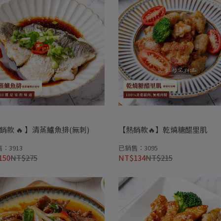
銷款 🔥 】清蒸鱸魚排(無刺)
【熱銷款🔥】乾燒糖醋里肌
：3913
已銷售：3095
150
NT$275
NT$134
NT$215