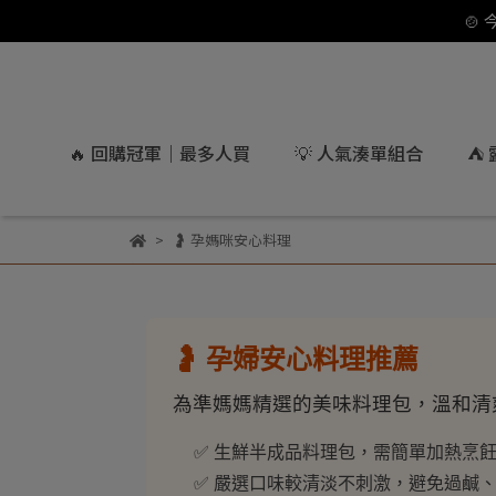
🍲
🔥 回購冠軍｜最多人買
💡 人氣湊單組合
⛺
🤰 孕媽咪安心料理
🤰 孕婦安心料理推薦
為準媽媽精選的美味料理包，溫和清
✅ 生鮮半成品料理包，需簡單加熱烹
✅ 嚴選口味較清淡不刺激，避免過鹹