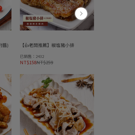
附醬)
【👍老闆推薦】椒塩豬小排
已銷售：2432
NT$158
NT$259