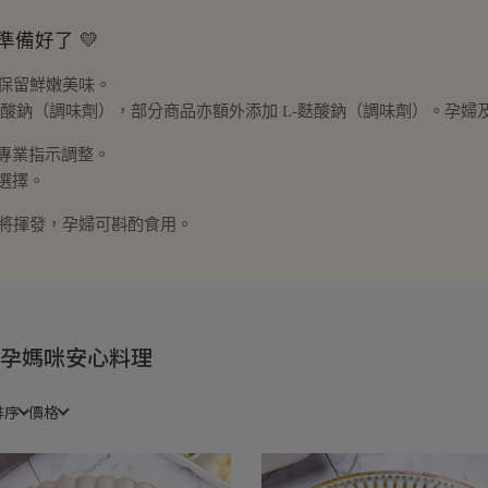
備好了 💛
，保留鮮嫩美味。
L-麩酸鈉（調味劑），部分商品亦額外添加 L-麩酸鈉（調味劑）。孕
依專業指示調整。
議選擇。
精將揮發，孕婦可斟酌食用。
 孕媽咪安心料理
排序
價格