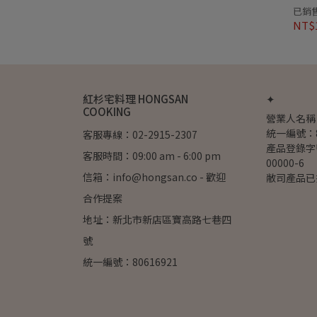
已銷售
NT$
紅杉宅料理 HONGSAN
✦
COOKING
營業人名稱
統一編號：8
客服專線：02-2915-2307
產品登錄字號：
客服時間：09:00 am - 6:00 pm
00000-6
信箱：info@hongsan.co - 歡迎
敝司產品已
合作提案
地址：新北市新店區寶高路七巷四
號
統一編號：80616921