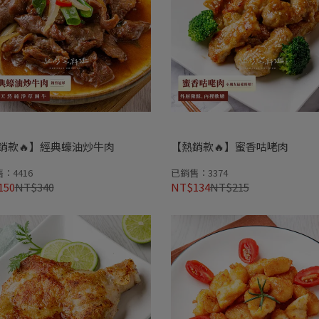
銷款🔥】經典蠔油炒牛肉
【熱銷款🔥】蜜香咕咾肉
：4416
已銷售：3374
150
NT$340
NT$134
NT$215