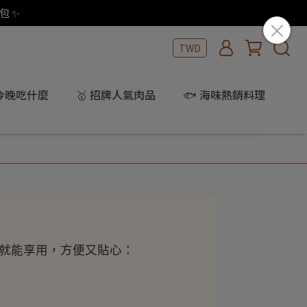
包 ✨
TWD
 今晚吃什麼
🥇 招牌人氣肉品
🐟 海味熱銷料理
就能享用，方便又貼心：