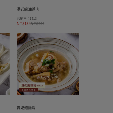
港式蠔油蒸肉
已銷售：1713
NT$134
NT$200
貴妃鮑雞湯