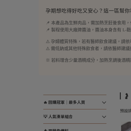
孕期想吃得好吃又安心？這一區幫你準
📌 本產品為生鮮肉品，需加熱烹飪後食用
📌 製程使用大廠牌醬油，醬油本身含有 
⚠️ 孕婦體質特殊，若有醫師飲食建議，請
⚠️ 需低鈉或其他特殊飲食者，請依醫師建
※ 若料理含少量酒精成分，加熱烹調後酒

🔥 回購冠軍｜最多人買
預設
💡 人氣湊單組合
⛺ 露營免備料