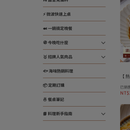
⚡ 微波快速上桌
🍛 一鍋搞定晚餐
🧭 今晚吃什麼
🥇 招牌人氣肉品
🐟 海味熱銷料理
【 熱
📦 定期訂購
已銷售
NT$
🍜 餐桌筆記
📘 料理新手指南