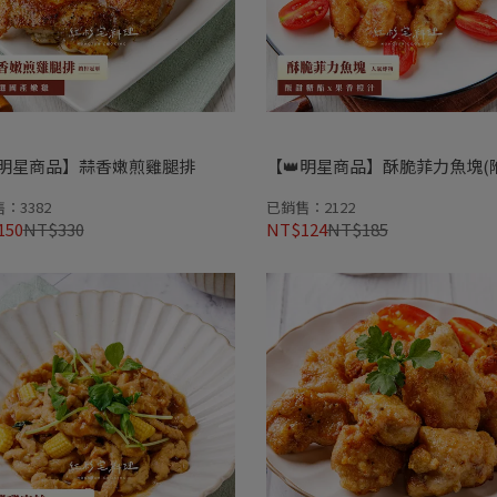
明星商品】蒜香嫩煎雞腿排
【👑明星商品】酥脆菲力魚塊(
：3382
已銷售：2122
150
NT$330
NT$124
NT$185