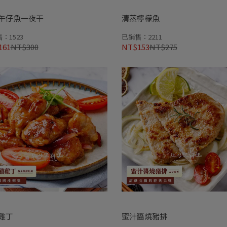
午仔魚一夜干
清蒸檸檬魚
：1523
已銷售：2211
161
NT$300
NT$153
NT$275
雞丁
蜜汁醬燒豬排