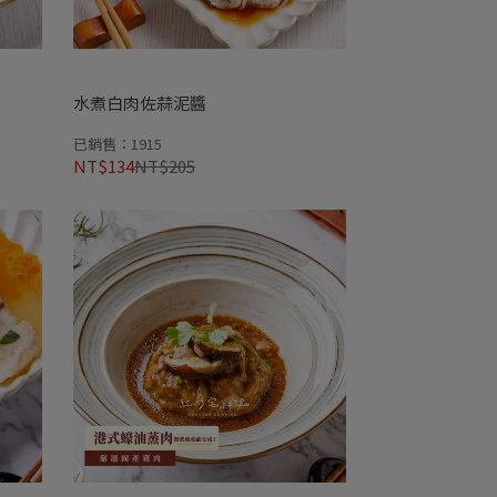
水煮白肉佐蒜泥醬
已銷售：1915
NT$134
NT$205