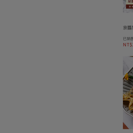
京醬
已銷售
NT$