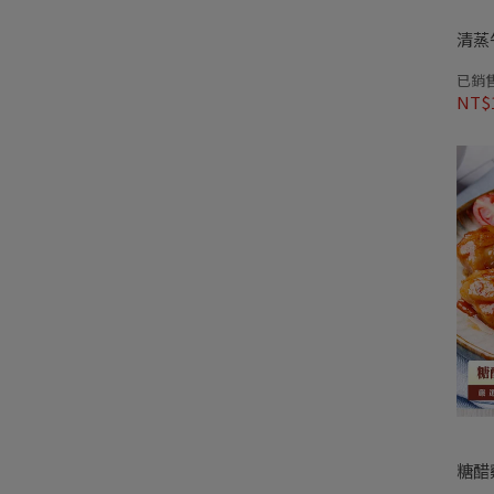
清蒸
已銷售
NT$
糖醋