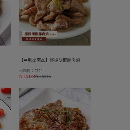
【👑明星商品】檸檬胡椒豚肉燒
已銷售：2724
NT$134
NT$215