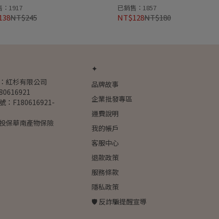
：1917
已銷售：1857
138
NT$245
NT$128
NT$180
✦
：紅杉有限公司
品牌故事
0616921
企業批發專區
F180616921-
運費說明
投保華南產物保險
我的帳戶
客服中心
退款政策
服務條款
隱私政策
🛡️ 反詐騙提醒宣導