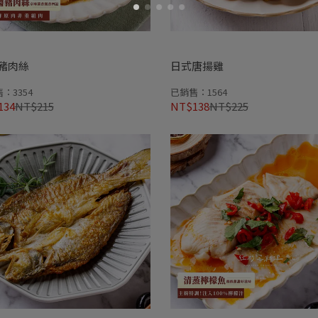
豬肉絲
日式唐揚雞
：3354
已銷售：1564
134
NT$215
NT$138
NT$225