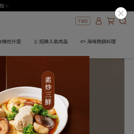
包 ✨
TWD
 今晚吃什麼
🥇 招牌人氣肉品
🐟 海味熱銷料理