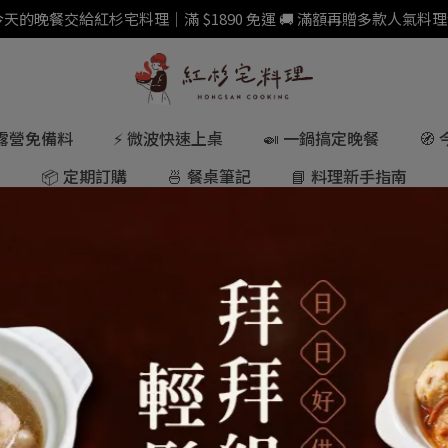
 今天的晚餐交給紅杉宅料理｜滿 $1890 免運 🚚 滿額再贈多款人氣料理
 露營免備料
⚡ 微波快速上桌
🍛 一鍋搞定晚餐
🧭
📦 定期訂購
🍜 餐桌筆記
📘 料理新手指南