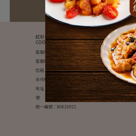
紅杉宅料理 HONGSAN
✦
COOKING
營業人名稱
統一編號：8
客服專線：02-2915-2307
產品登錄字號：
客服時間：09:00 am - 6:00 pm
00000-6
信箱：info@hongsan.co - 歡迎
敝司產品已
合作提案
地址：新北市新店區寶高路七巷四
號
統一編號：80616921