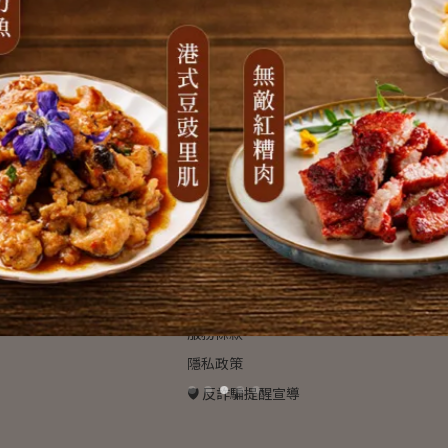
✦
：紅杉有限公司
品牌故事
0616921
企業批發專區
F180616921-
運費說明
投保華南產物保險
我的帳戶
客服中心
退款政策
服務條款
隱私政策
🛡️ 反詐騙提醒宣導