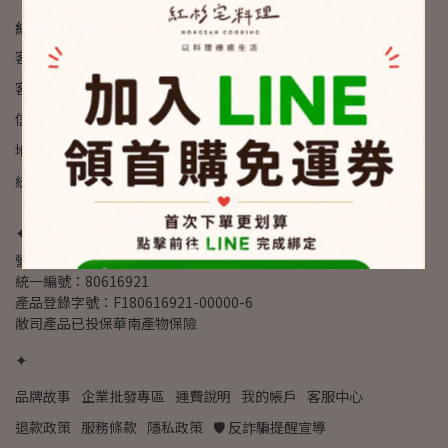
紅杉宅料理 HONGSAN COOKING
客服專線：02-2915-2307
客服時間：09:00 am - 6:00 pm
信箱：info@hongsan.co - 歡迎合作提案
地址：新北市新店區寶高路七巷四號
統一編號：80616921
✦
營業人名稱：紅杉有限公司
統一編號：80616921
產品登錄字號：F180616921-00000-6
敝司產品已投保華南產物保險
✦
品牌故事
企業批發專區
運費說明
我的帳戶
客服中心
退款政策
服務條款
隱私政策
🛡️ 反詐騙提醒宣導