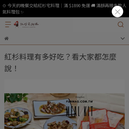
🍲 今天的晚餐交給紅杉宅料理｜滿 $1890 免運 🚚 滿額再贈多款人
氣料理包 ✨
紅杉料理有多好吃？看大家都怎麼
說！