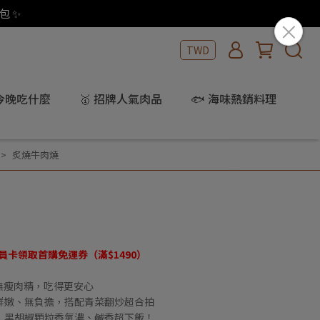
包 ✨
TWD
 今晚吃什麼
🥇 招牌人氣肉品
🐟 海味熱銷料理
炙燒牛肉燒
會員卡領取首購免運券（滿$1490）
 無瘦肉精，吃得更安心
鮮嫩、無負擔，搭配青菜翻炒超合拍
，黑胡椒顆粒香氣濃、鹹香超下飯！