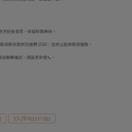
加熱烹飪後食用，保留鮮嫩美味。
取貨將收取來回運費 $580，並終止超商取貨服務。
話聯繫確認，請留意來電📞。
)
5入(平均$137/包)