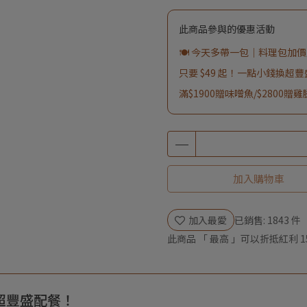
此商品參與的優惠活動
🍽️ 今天多帶一包｜料理包加價購
只要 $49 起！一點小錢換超
滿$1900贈味噌魚/$2800贈
加入購物車
加入最愛
已銷售: 1843 件
此商品 「 最高 」可以折抵紅利
1
換超豐盛配餐！