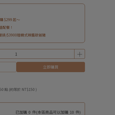
 $299 起～
豐盛配餐！
雞腿排/$3900贈韓式辣醬歐爸豬
立即購買
50
點 (約等於
NT$150
)
已加購
0
件
(本區商品可以加購
10
件)