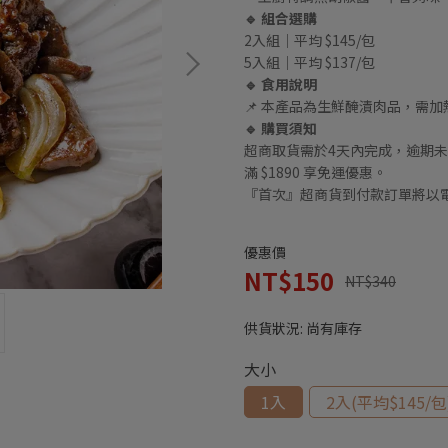
🔹 組合選購
2入組｜平均 $145/包
5入組｜平均 $137/包
🔹 食用說明
📌 本產品為生鮮醃漬肉品，需
🔹 購買須知
超商取貨需於4天內完成，逾期未
滿 $1890 享免運優惠。
『首次』超商貨到付款訂單將以電
優惠價
NT$150
NT$340
供貨狀況:
尚有庫存
大小
1入
2入(平均$145/包