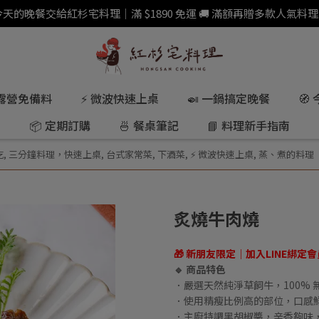
 今天的晚餐交給紅杉宅料理｜滿 $1890 免運 🚚 滿額再贈多款人氣料理
 露營免備料
⚡ 微波快速上桌
🍛 一鍋搞定晚餐
🧭
📦 定期訂購
🍜 餐桌筆記
📘 料理新手指南
吃
,
三分鐘料理，快速上桌
,
台式家常菜
,
下酒菜
,
⚡ 微波快速上桌
,
蒸、煮的料理
炙燒牛肉燒
🎁 新朋友限定｜加入LINE綁定
🔹 商品特色
．嚴選天然純淨草飼牛，100%
．使用精瘦比例高的部位，口感
．主廚特調黑胡椒醬，辛香夠味