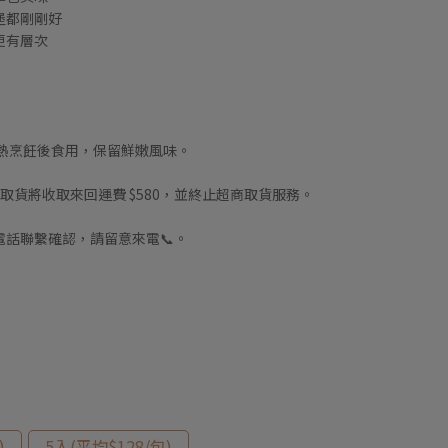
堡都剛剛好
更有層次
加熱烹飪後食用，保留鮮嫩風味。
取貨將收取來回運費 $580，並終止超商取貨服務。
話聯繫確認，請留意來電📞。
)
5入(平均$128/包)