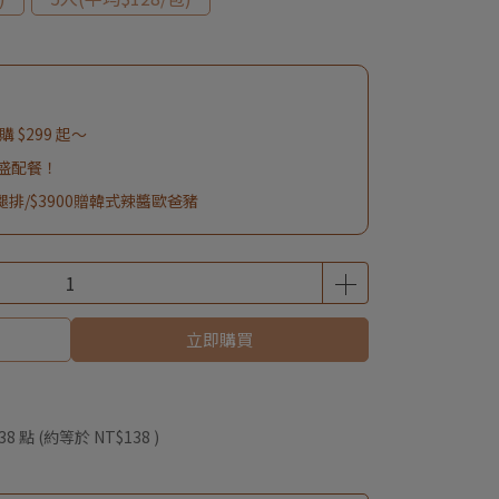
 $299 起～
豐盛配餐！
雞腿排/$3900贈韓式辣醬歐爸豬
立即購買
38
點 (約等於
NT$138
)