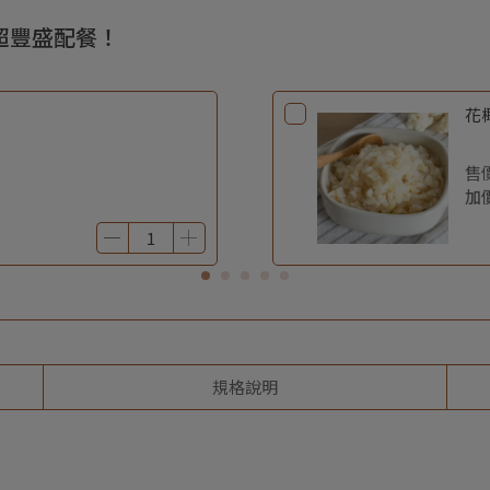
換超豐盛配餐！
花椰
售
加
規格說明