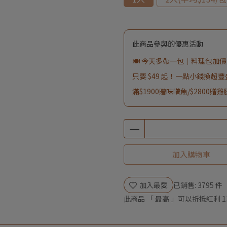
此商品參與的優惠活動
🍽️ 今天多帶一包｜料理包加價購
只要 $49 起！一點小錢換超
滿$1900贈味噌魚/$2800贈
加入購物車
加入最愛
已銷售: 3795 件
此商品 「 最高 」可以折抵紅利
1