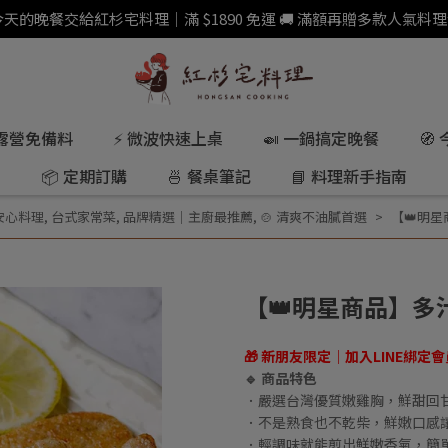
 今天的晚餐交給紅杉宅料理｜滿 $1890 免運 🚚 滿額再贈多款人氣料理
 露營免備料
⚡ 微波快速上桌
🍛 一鍋搞定晚餐
🧭
📦 定期訂購
🍜 餐桌筆記
📘 料理新手指南
控安心料理
,
台式家常菜
,
品牌精選｜主廚最推薦
,
🍲 清爽不油膩首選
【👑明
【👑明星商品】多
🎁 新朋友限定｜加入LINE綁定
🔹 商品特色
．嚴選台灣優質嫩雞胸，鮮甜回
．不是熟食也不乾柴，鮮嫩口感
．輕調味就能煎出鮮嫩香氣，簡