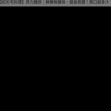
【紅杉宅料理】菲力雞排｜鮮嫩無腥味，健身首選！爽口超多汁