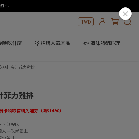
包 ✨
TWD
 今晚吃什麼
🥇 招牌人氣肉品
🐟 海味熱銷料理
星商品】多汁菲力雞排
汁菲力雞排
會員卡領取首購免運券（滿$1490）
甘、無腥味
讓人一吃就愛上
單也美味