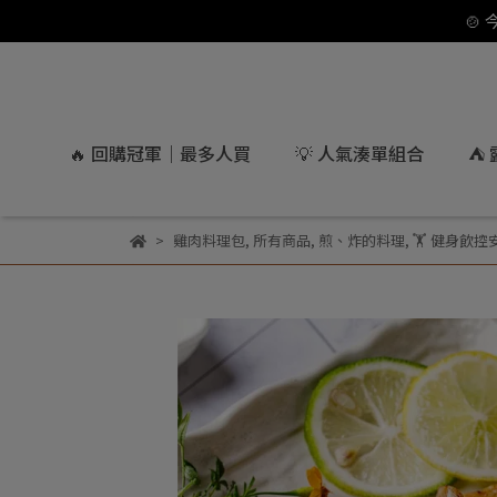
🍲
🔥 回購冠軍｜最多人買
💡 人氣湊單組合
⛺
雞肉料理包
,
所有商品
,
煎、炸的料理
,
🏋️ 健身飲