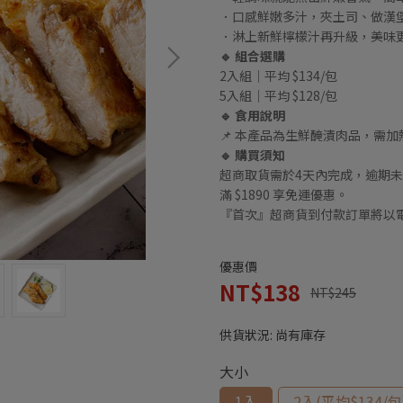
．口感鮮嫩多汁，夾土司、做漢
．淋上新鮮檸檬汁再升級，美味
🔹 組合選購
2入組｜平均 $134/包
5入組｜平均 $128/包
🔹 食用說明
📌 本產品為生鮮醃漬肉品，需
🔹 購買須知
超商取貨需於4天內完成，逾期未
滿 $1890 享免運優惠。
『首次』超商貨到付款訂單將以電
優惠價
NT$138
NT$245
供貨狀況:
尚有庫存
大小
1入
2入(平均$134/包