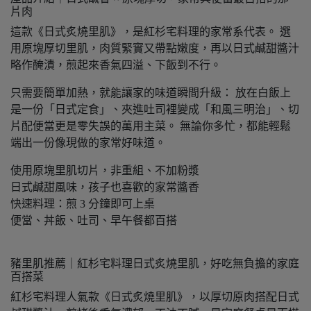
片肉
這款《日式炙燒里肌》，是紅杉宅料理的家常系代表。 選
用原塊厚切里肌，肉質緊實又帶點嫩度，再以日式鹹甜醬汁
略作醃漬，煎起來香氣四溢、下飯到不行。
只需要簡單加熱，就能讓家的味道瞬間升級： 放在白飯上
是一份「日式定食」、夾進吐司裡變成「和風三明治」、切
片配便當更是零失誤的萬用主菜。 無論你多忙，都能輕鬆
端出一份像現做的家常好味道。
使用原塊里肌切片，非重組、不加粉漿
日式鹹甜風味，孩子也喜歡的家常醬香
快速料理：煎 3 分鐘即可上桌
便當、丼飯、吐司、早午餐都百搭
豬里肌推薦｜紅杉宅料理日式炙燒里肌，好吃無負擔的家庭
百搭菜
紅杉宅料理人氣款《日式炙燒里肌》，以厚切原肉搭配日式