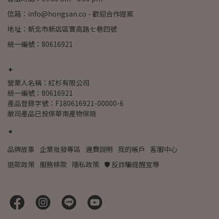
信箱：info@hongsan.co - 歡迎合作提案
地址：新北市新店區寶高路七巷四號
統一編號：80616921
✦
營業人名稱：紅杉有限公司
統一編號：80616921
產品登錄字號：F180616921-00000-6
敝司產品已投保華南產物保險
✦
品牌故事
企業批發專區
運費說明
我的帳戶
客服中心
退款政策
服務條款
隱私政策
🛡️ 反詐騙提醒宣導