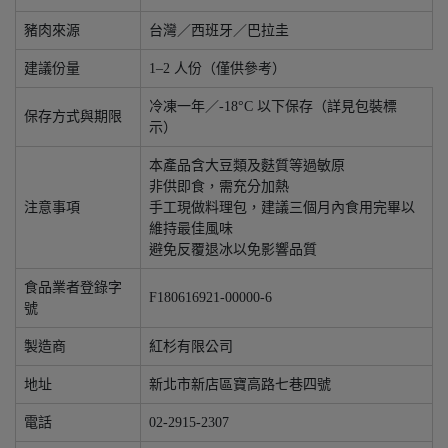
豬肉來源
台灣／西班牙／巴拉圭
建議份量
1–2 人份（僅供參考）
冷凍一年／-18°C 以下保存（詳見包裝標
保存方式與期限
示）
本產品含大豆類及麩質等過敏原
非供即食，需充分加熱
注意事項
手工現做料理包，建議三個月內食用完畢以
維持最佳風味
避免反覆退冰以免影響品質
食品業者登錄字
F180616921-00000-6
號
製造商
紅杉有限公司
地址
新北市新店區寶高路七巷四號
電話
02-2915-2307