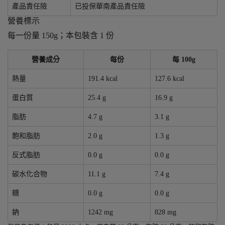
產品責任險
已投保華南產品責任險
營養標示
每一份量 150g；本包裝含 1 份
營養成分
每份
每 100g
熱量
191.4 kcal
127.6 kcal
蛋白質
25.4 g
16.9 g
脂肪
4.7 g
3.1 g
飽和脂肪
2.0 g
1.3 g
反式脂肪
0.0 g
0.0 g
碳水化合物
11.1 g
7.4 g
糖
0.0 g
0.0 g
鈉
1242 mg
828 mg