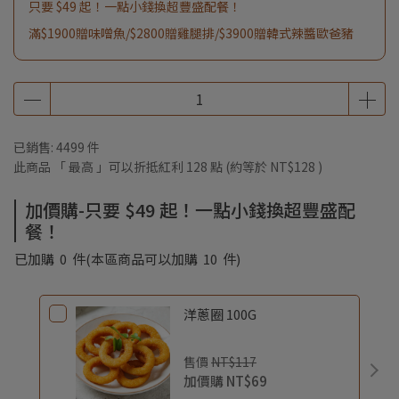
只要 $49 起！一點小錢換超豐盛配餐！
滿$1900贈味噌魚/$2800贈雞腿排/$3900贈韓式辣醬歐爸豬
已銷售: 4499 件
此商品 「 最高 」可以折抵紅利
128
點 (約等於
NT$128
)
加價購-只要 $49 起！一點小錢換超豐盛配
餐！
已加購
0
件
(本區商品可以加購
10
件)
洋蔥圈 100G
售價
NT$117
加價購
NT$69