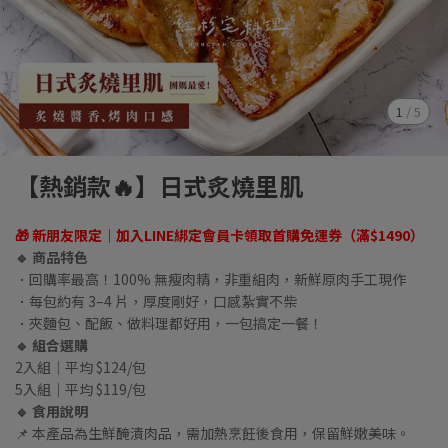
1
/
5
【熱銷款🔥】日式炙燒里肌
🎁 新朋友限定｜加入LINE綁定會員卡領取首購免運券（滿$1490）
🔹 商品特色
．回購率最高！100% 無瘦肉精，非重組肉，新鮮原肉手工現作
．每包約有 3–4 片，厚度剛好，口感紮實不柴
．夾麵包、配飯、做料理都好用，一包搞定一餐！
🔹 組合選購
2入組｜平均 $124/包
5入組｜平均 $119/包
🔹 食用說明
📌 本產品為生鮮醃漬肉品，需加熱烹飪後食用，保留鮮嫩美味。