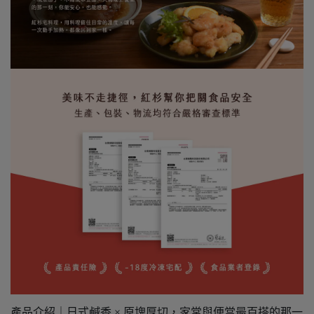
產品介紹｜日式鹹香 × 原塊厚切，家常與便當最百搭的那一