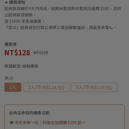
🔹 購買須知
超商取貨需於4天內完成，逾期未取貨將收取來回運費 $580，並終
止超商取貨服務。
滿 $1890 享免運優惠。
『首次』超商貨到付款訂單將以電話聯繫確認，請留意來電📞。
優惠價
NT$128
NT$220
供貨狀況:
尚有庫存
大小
1入
2入(平均$124/包)
5入(平均$119/包)
此商品參與的優惠活動
🍽️ 今天多帶一包｜料理包加價購 $299 起～