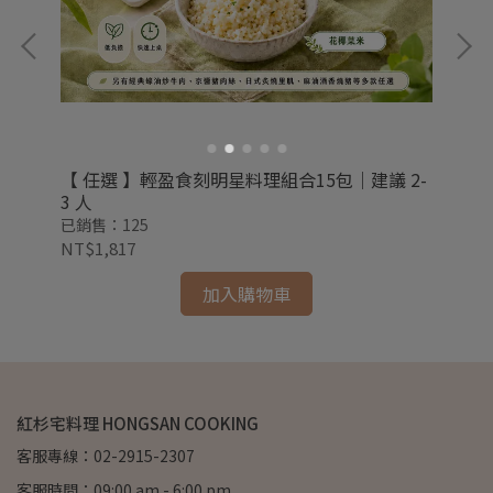
【 任選 】輕盈食刻明星料理組合15包｜建議 2-
預
人
3 人
組合
已銷售：125
已銷
NT$1,817
NT
加入購物車
紅杉宅料理 HONGSAN COOKING
客服專線：02-2915-2307
客服時間：09:00 am - 6:00 pm