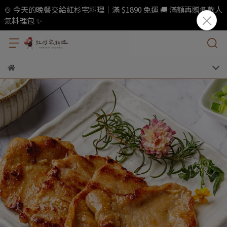
🍲 今天的晚餐交給紅杉宅料理｜滿 $1890 免運 🚚 滿額再贈多款人
氣料理包 ✨