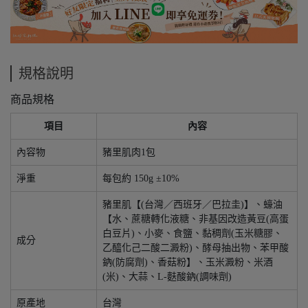
規格說明
商品規格
項目
內容
內容物
豬里肌肉1包
淨重
每包約 150g ±10%
豬里肌【(台灣／西班牙／巴拉圭)】、蠔油
【水、蔗糖轉化液糖、非基因改造黃豆(高蛋
白豆片)、小麥、食鹽、黏稠劑(玉米糖膠、
成分
乙醯化己二酸二澱粉)、酵母抽出物、苯甲酸
鈉(防腐劑)、香菇粉】、玉米澱粉、米酒
(米)、大蒜、L-麩酸鈉(調味劑)
原產地
台灣