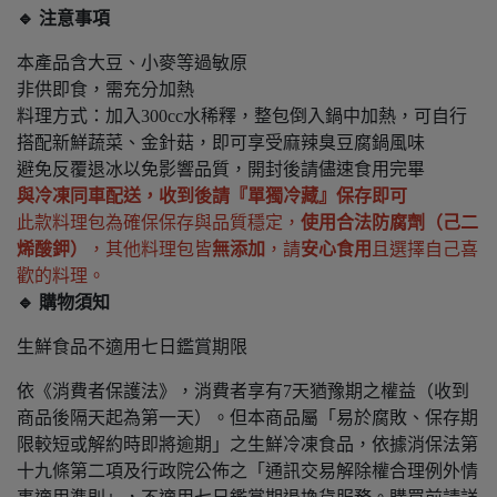
🔹 注意事項
本產品含大豆、小麥等過敏原
非供即食，需充分加熱
料理方式：加入300cc水稀釋，整包倒入鍋中加熱，可自行
搭配新鮮蔬菜、金針菇，即可享受麻辣臭豆腐鍋風味
避免反覆退冰以免影響品質，開封後請儘速食用完畢
與冷凍同車配送，收到後請『單獨冷藏』保存即可
此款料理包為確保保存與品質穩定，
使用合法防腐劑（己二
烯酸鉀）
，其他料理包皆
無添加
，請
安心食用
且選擇自己喜
歡的料理。
🔹 購物須知
生鮮食品不適用七日鑑賞期限
依《消費者保護法》，消費者享有7天猶豫期之權益（收到
商品後隔天起為第一天）。但本商品屬「易於腐敗、保存期
限較短或解約時即將逾期」之生鮮冷凍食品，依據消保法第
十九條第二項及行政院公佈之「通訊交易解除權合理例外情