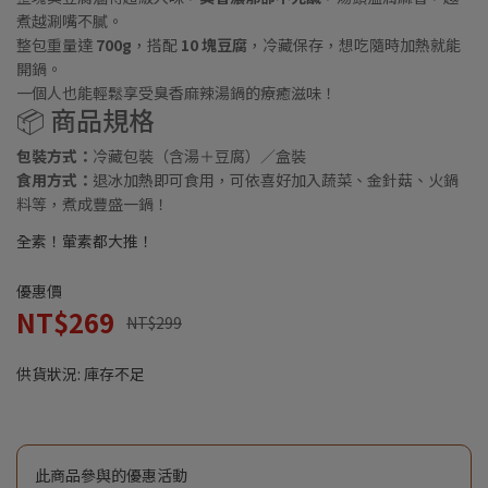
煮越涮嘴不膩。
整包重量達
700g
，搭配
10 塊豆腐
，冷藏保存，想吃隨時加熱就能
開鍋。
一個人也能輕鬆享受臭香麻辣湯鍋的療癒滋味！
📦 商品規格
包裝方式：
冷藏包裝（含湯＋豆腐）／盒裝
食用方式：
退冰加熱即可食用，可依喜好加入蔬菜、金針菇、火鍋
料等，煮成豐盛一鍋！
全素！葷素都大推！
優惠價
NT$269
NT$299
供貨狀況:
庫存不足
此商品參與的優惠活動