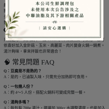
嚴選豆腐原料，風味濃郁、入味不死辣
獨家湯底調味，臭香＋麻香＋辣香三重奏
全程低溫保鮮，品質穩定又安心
整包免備料，簡單加熱快速上桌
🔑 怎麼煮麻辣臭豆腐？
只需退冰、倒入鍋中，加 300cc 水稀釋加熱即可食用。也可
依喜好加入金針菇、玉米、高麗菜、肉片變身火鍋一鍋煮。
湯汁夠味，拿來拌飯也非常適合！
🧠 常見問題 FAQ
Q：豆腐是不是熟的？
A：是的，已滷製入味，只需充分加熱即可食用。
Q：一包幾人份？
A：約 4～5 人份，搭配火鍋料可變成完整一餐。
Q：湯夠多嗎？
A：每包有 700g 湯汁，建議加 300cc 水調整濃度，也能加入