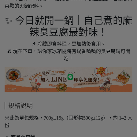
喜歡的火鍋配料。
✨ 今日就開一鍋｜自己煮的麻
辣臭豆腐最對味！
📌 冷藏即食料理，需加熱後食用。
🎁 現在下單，讓你家冰箱隨時有鍋香噴噴的臭豆腐鍋可開
吃！
規格說明
※此為單包規格，700g±15g（固形物500g±12g），約 1–2 人
份