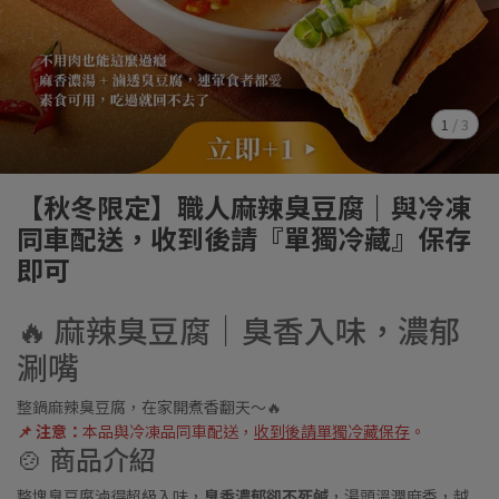
1
/
3
【秋冬限定】職人麻辣臭豆腐｜與冷凍
同車配送，收到後請『單獨冷藏』保存
即可
🔥 麻辣臭豆腐｜臭香入味，濃郁
涮嘴
整鍋麻辣臭豆腐，在家開煮香翻天～🔥
📌 注意：
本品與冷凍品同車配送，
收到後請單獨冷藏保存
。
🍲 商品介紹
整塊臭豆腐滷得超級入味，
臭香濃郁卻不死鹹
，湯頭溫潤麻香，越