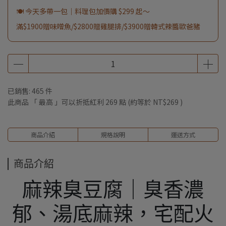
🍽️ 今天多帶一包｜料理包加價購 $299 起～
滿$1900贈味噌魚/$2800贈雞腿排/$3900贈韓式辣醬歐爸豬
已銷售: 465 件
此商品 「 最高 」可以折抵紅利
269
點 (約等於
NT$269
)
商品介紹
規格說明
運送方式
商品介紹
麻辣臭豆腐｜臭香濃
郁、湯底麻辣，宅配火