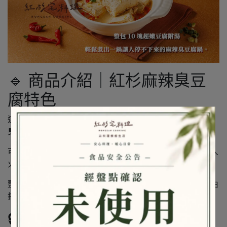
🔹 商品介紹｜紅杉麻辣臭豆
腐特色
這款麻辣臭豆腐，整塊豆腐吸飽滷汁超級入味，豆腐超嫩，
臭香不死鹹，湯頭溫潤麻香，越煮越有味。
可單吃、加菜、配飯或煮麵，是冷天必備、宵夜良伴、懶人
火鍋首選。
整包 10 塊豆腐附湯，適合 4～5 人份，也可加入火鍋料自由
搭配，快速完成一鍋香氣四溢的臭豆腐鍋。
🔒 紅杉四大保證