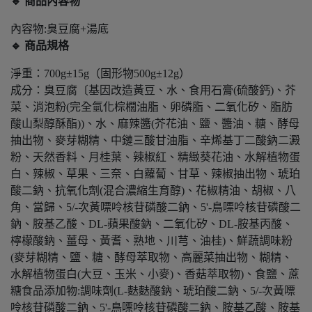
🔹 商品內容物
內容物:臭豆腐+湯底
🔹 商品規格
淨重：700g±15g（固形物500g±12g）
成分：臭豆腐〔基因改造黃豆、水、食用石膏(硫酸鈣)、芥
菜、消泡粉(完全氫化棕櫚油脂、卵磷脂、二氧化矽、脂肪
酸山梨醇酥酯))、水、麻辣醬(芥花油、鹽、醬油、糖、酵母
抽出物、麥芽糊精、中鏈三酸甘油脂、辛烯基丁二酸鈉二澱
粉、天然香料、月桂葉、辣椒紅、精緻葵花油、水解植物蛋
白、辣椒、草果、三奈、白蘿蔔、甘草、辣椒抽出物、琥珀
酸二鈉、抗氧化劑(混合濃縮生育醇)、花椒精油、胡椒、八
角、當歸、5/-次黃嘌呤核苷磷酸二鈉、5'-鳥嘌呤核苷磷酸二
鈉、胺基乙酸、DL-蘋果酸鈉、二氧化矽、DL-胺基丙酸、
檸檬酸鈉、薑母、黃耆、熟地、川芎、油桂)、鮮蔬調味粉
(麥芽糊精、鹽、糖、酵母萃取物、高麗菜抽出物、糊精、
水解植物蛋白(大豆、玉米、小麥)、香菇萃取物)、食鹽、蔗
糖食品添加物:調味劑(L-麩麩酸鈉、琥珀酸二鈉、5/-次黃嘌
呤核苷磷酸二鈉、5'-鳥嘌呤核苷磷酸二鈉、胺基乙酸、胺基