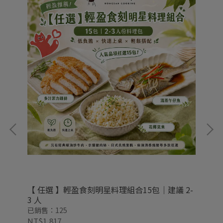
【 任選 】輕盈食刻明星料理組合15包｜建議 2-
預
人
3 人
組合
已銷售：125
已銷
NT$1,817
NT