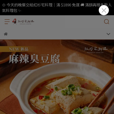
🍲 今天的晚餐交給紅杉宅料理｜滿 $1890 免運 🚚 滿額再贈多款人
氣料理包 ✨