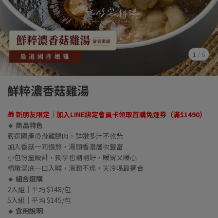
1
/
6
鮮粹濃香菇雞湯
🎁 新朋友限定｜加入LINE綁定會員卡領取首購免運券（滿$1490）
🔹 商品特色
嚴選國產帶骨雞腿肉，鮮嫩多汁不乾柴
加入香菇一同慢熬，湯頭香濃層次豐富
小包份量設計，獨享也剛剛好，暖胃又暖心
精燉湯底一口入喉，溫潤不燥，天冷喝最適合
🔹 組合選購
2入組｜平均 $148/包
5入組｜平均 $145/包
🔹 食用說明