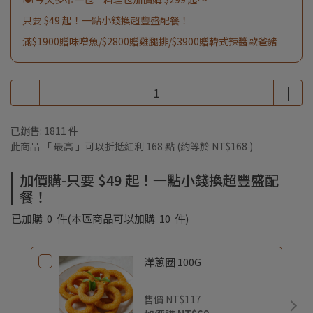
只要 $49 起！一點小錢換超豐盛配餐！
滿$1900贈味噌魚/$2800贈雞腿排/$3900贈韓式辣醬歐爸豬
已銷售: 1811 件
此商品 「 最高 」可以折抵紅利
168
點 (約等於
NT$168
)
加價購-只要 $49 起！一點小錢換超豐盛配
餐！
已加購
0
件
(本區商品可以加購
10
件)
洋蔥圈 100G
售價
NT$117