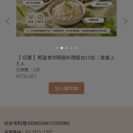
【 任選 】輕盈食刻明星料理組合15包｜建議 2-
預
人
3 人
組合
已銷售：125
已銷
NT$1,817
NT
加入購物車
紅杉宅料理 HONGSAN COOKING
客服專線：02-2915-2307