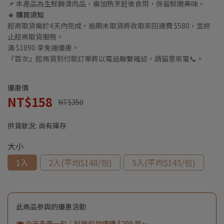
📌 本產品為生鮮醃漬肉品，需加熱烹飪後食用，保留鮮嫩美味。
🔹 購買須知
超商取貨需於4天內完成，逾期未取貨將收取來回運費 $580，並終
止超商取貨服務。
滿 $1890 享免運優惠。
『首次』超商貨到付款訂單將以電話聯繫確認，請留意來電📞。
優惠價
NT$158
NT$350
供貨狀況:
尚有庫存
大小
1入
2入(平均$148/包)
5入(平均$145/包)
此商品參與的優惠活動
🍽️ 今天多帶一包｜料理包加價購 $299 起～