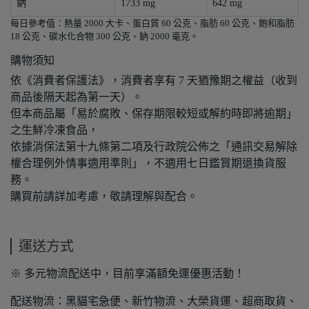
鈉
1733 mg
642 mg
每日參考值：熱量 2000 大卡、蛋白質 60 公克、脂肪 60 公克、飽和脂肪
18 公克、碳水化合物 300 公克、鈉 2000 毫克。
購物須知
依《消費者保護法》，消費者享有 7 天猶豫期之權益（收到
商品後隔天起為第一天）。
但本商品屬「易於腐敗、保存期限較短或解約時即將逾期」
之生鮮冷凍食品，
依據消保法第十九條第二項及行政院公佈之「通訊交易解除
權合理例外情事適用準則」，不適用七日鑑賞期退換貨服
務。
購買前請詳加考慮，敬請理解與配合。
運送方式
※ 多元物流配送中，目前享滿額免運優惠活動！
配送物流：黑貓宅急便、新竹物流、大榮貨運、超商取貨、