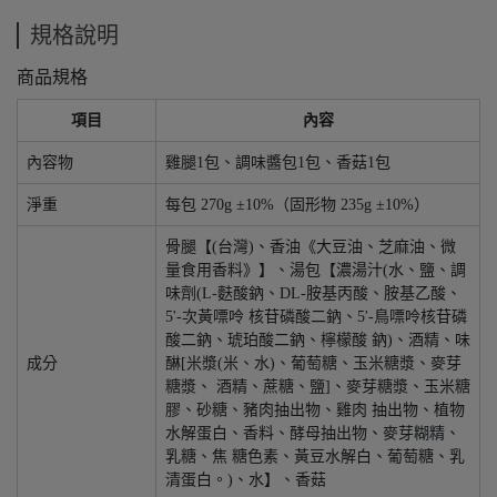
規格說明
商品規格
項目
內容
內容物
雞腿1包、調味醬包1包、香菇1包
淨重
每包 270g ±10%（固形物 235g ±10%）
骨腿【(台灣)、香油《大豆油、芝麻油、微
量食用香料》】、湯包【濃湯汁(水、鹽、調
味劑(L-麩酸鈉、DL-胺基丙酸、胺基乙酸、
5'-次黃嘌呤 核苷磷酸二鈉、5'-鳥嘌呤核苷磷
酸二鈉、琥珀酸二鈉、檸檬酸 鈉)、酒精、味
成分
醂[米漿(米、水)、葡萄糖、玉米糖漿、麥芽
糖漿、 酒精、蔗糖、鹽]、麥芽糖漿、玉米糖
膠、砂糖、豬肉抽出物、雞肉 抽出物、植物
水解蛋白、香料、酵母抽出物、麥芽糊精、
乳糖、焦 糖色素、黃豆水解白、葡萄糖、乳
清蛋白。)、水】、香菇