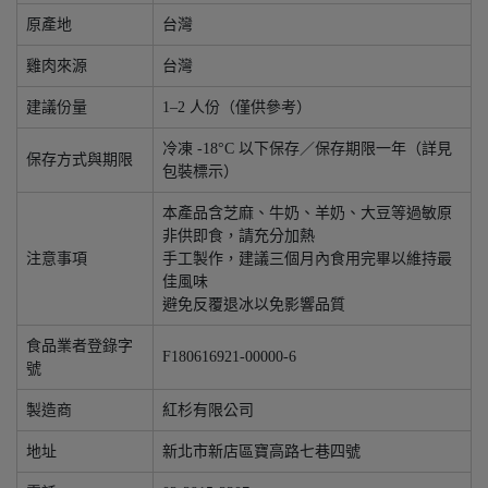
原產地
台灣
雞肉來源
台灣
建議份量
1–2 人份（僅供參考）
冷凍 -18°C 以下保存／保存期限一年（詳見
保存方式與期限
包裝標示）
本產品含芝麻、牛奶、羊奶、大豆等過敏原
非供即食，請充分加熱
注意事項
手工製作，建議三個月內食用完畢以維持最
佳風味
避免反覆退冰以免影響品質
食品業者登錄字
F180616921-00000-6
號
製造商
紅杉有限公司
地址
新北市新店區寶高路七巷四號