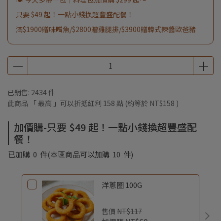
只要 $49 起！一點小錢換超豐盛配餐！
滿$1900贈味噌魚/$2800贈雞腿排/$3900贈韓式辣醬歐爸豬
已銷售: 2434 件
此商品 「 最高 」可以折抵紅利
158
點 (約等於
NT$158
)
加價購-只要 $49 起！一點小錢換超豐盛配
餐！
已加購
0
件
(本區商品可以加購
10
件)
洋蔥圈 100G
售價
NT$117