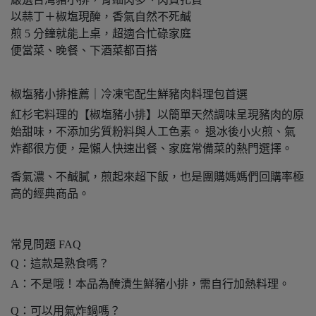
以蒜丁＋椒塩現醃，香氣自然不死鹹
煎 5 分鐘就能上桌，超適合忙碌家庭
便當菜、晚餐、下酒菜都百搭
椒塩豬小排推薦｜冷凍宅配生鮮豬肉料理包首選
紅杉宅料理的【椒塩豬小排】以簡單天然調味呈現豬肉的原
始甜味，不添加劣質粉料與人工色素。 退冰後小火煎、氣
炸都很方便，是懶人快速出餐、家庭常備菜的熱門選擇。
香氣濃、不鹹膩，煎起來超下飯，也是團購媽媽們回購率極
高的經典商品。
常見問題 FAQ
Q：這款是熟食嗎？
A：不是哦！本品為醃漬生鮮豬小排，需自行加熱料理。
Q：可以用氣炸鍋嗎？