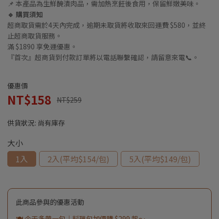
📌 本產品為生鮮醃漬肉品，需加熱烹飪後食用，保留鮮嫩美味。
🔹 購買須知
超商取貨需於4天內完成，逾期未取貨將收取來回運費 $580，並終
止超商取貨服務。
滿 $1890 享免運優惠。
『首次』超商貨到付款訂單將以電話聯繫確認，請留意來電📞。
優惠價
NT$158
NT$259
供貨狀況:
尚有庫存
大小
1入
2入(平均$154/包)
5入(平均$149/包)
此商品參與的優惠活動
🍽️ 今天多帶一包｜料理包加價購 $299 起～