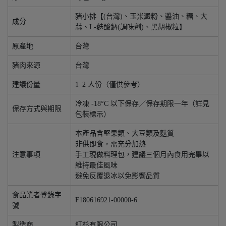
豬小排【(台灣)、玉米澱粉、醬油、糖、大
成分
蒜、L-麩酸鈉(調味劑)、黑胡椒粒】
原產地
台灣
豬肉來源
台灣
建議份量
1–2 人份（僅供參考）
冷凍 -18°C 以下保存／保存期限一年（詳見
保存方式與期限
包裝標示）
本產品含堅果類、大豆類及麩質
非供即食，需充分加熱
注意事項
手工現做料理包，建議三個月內食用完畢以
維持最佳風味
避免反覆退冰以免影響品質
食品業者登錄字
F180616921-00000-6
號
製造商
紅杉有限公司