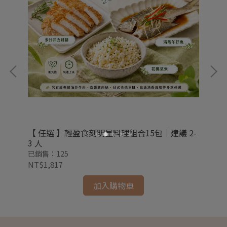
【 任選 】輕盈食刻明星料理組合15包｜建議 2-
預
人
3 人
組合
已銷售：125
已銷
NT$1,817
NT
加入購物車