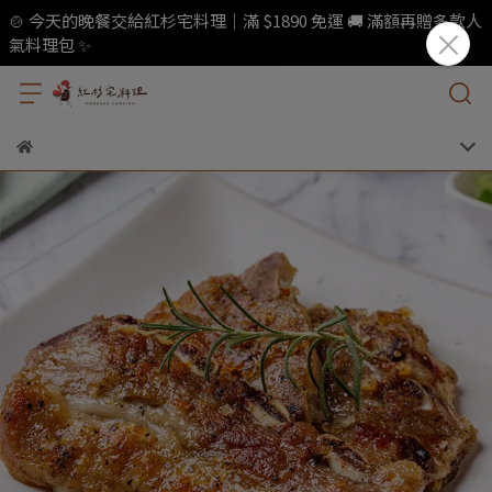
🍲 今天的晚餐交給紅杉宅料理｜滿 $1890 免運 🚚 滿額再贈多款人
氣料理包 ✨