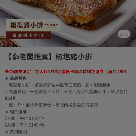
1
/
6
【👍老闆推薦】椒塩豬小排
🎁 新朋友限定｜加入LINE綁定會員卡領取首購免運券（滿$1490）
🔹 商品特色
．嚴選豬小排，是帶骨部位中最有口感的一款，越嚼越香
．肉量實在，一包就有 2 大片！骨頭只有小拇指般大小，幾乎整片
都能吃
．煎、炸、氣炸鍋都適合，是吃肉控最愛的份量款！
🔹 組合選購
2入組｜平均 $154/包
5入組｜平均 $149/包
🔹 食用說明