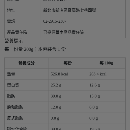
地址
新北市新店區寶高路七巷四號
電話
02-2915-2307
產品責任險
已投保華南產品責任險
營養標示
每一份量 200g；本包裝含 1 份
營養成分
每份
每 100g
熱量
526.8 kcal
263.4 kcal
蛋白質
25.2 g
12.6 g
脂肪
30.0 g
15.0 g
飽和脂肪
12.0 g
6.0 g
反式脂肪
0.0 g
0.0 g
碳水化合物
39.0 g
19.5 g