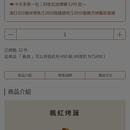
🍽️ 今天多帶一包｜料理包加價購 $299 起～
滿$1900贈味噌魚/$2800贈雞腿排/$3900贈韓式辣醬歐爸豬
已銷售: 32 件
此商品 「 最高 」可以折抵紅利
490
點 (約等於
NT$490
)
商品介紹
規格說明
運送方式
商品介紹