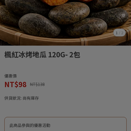
1
/
2
楓紅冰烤地瓜 120G- 2包
優惠價
NT$98
NT$138
供貨狀況:
尚有庫存
此商品參與的優惠活動