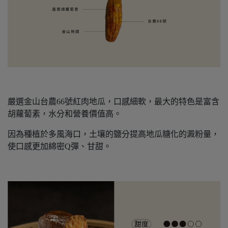
嚴選金山台農66號紅肉地瓜，口感細軟，最大的特色是富含
胡蘿蔔素，水分和營養價值高。
因為種植於多風海口，土壤的鹽分提高地瓜糖化的澱粉量，
使口感更加綿密Q彈、甘甜。