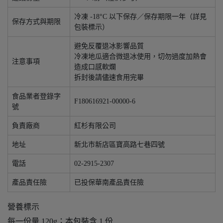
冷凍 -18°C 以下保存／保存期限一年（詳見
保存方式與期限
包裝標示）
避免反覆退冰影響品質
冷凍地瓜適合微退冰使用，切勿過度加熱會
注意事項
造成口感軟爛
拆封後請儘速食用完畢
食品業者登錄字
F180616921-00000-6
號
負責廠商
紅杉有限公司
地址
新北市新店區寶高路七巷四號
電話
02-2915-2307
產品責任險
已投保華南產品責任險
營養標示
每一份量 120g；本包裝含 1 份