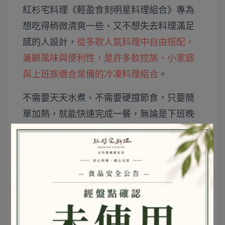
紅杉宅料理《輕盈食刻明星料理組合》專為
想吃得稍微清爽一些、又不想失去料理滿足
感的人設計，
從多款人氣料理中自由搭配，
兼顧風味與便利性，是許多飲控族、小家庭
與上班族適合常備的冷凍料理組合
。
不需要天天水煮、不需要硬撐節食，只要簡
單加熱，就能快速完成一餐，無論是下班晚
餐、便當備餐或偶爾嘴饞時，都能安心享受
剛剛好的美味。