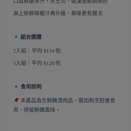
口感鮮嫩多汁，夾土司、做漢堡都剛剛好
淋上新鮮檸檬汁再升級，美味更有層次
組合選購
2入組｜平均 $134/包
5入組｜平均 $128/包
食用說明
本產品為生鮮醃漬肉品，需加熱烹飪後食
用，保留鮮嫩風味。