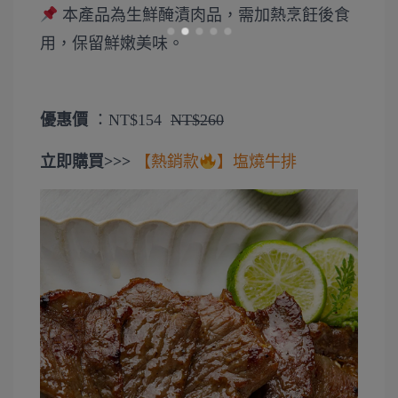
本產品為生鮮醃漬肉品，需加熱烹飪後食
用，保留鮮嫩美味。
優惠價
：
NT$154
NT$260
立即購買>>>
【熱銷款
】塩燒牛排