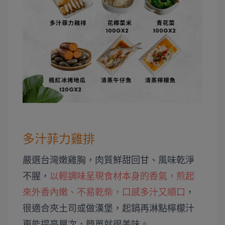
多汁菲力雞排
嚴選台灣嫩雞胸，肉質鮮甜回甘、風味乾淨
不腥，
以輕調味呈現食材本身的香氣，煎起
來外香內嫩、不易乾柴，口感多汁又順口
，
很適合夾土司或做漢堡，起鍋再淋點檸檬汁
更能提亮層次，簡單就很美味。