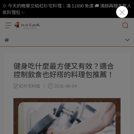
🍲 今天的晚餐交給紅杉宅料理｜滿 $1890 免運 🚚 滿額再贈多款人
氣料理包 ✨
健身吃什麼最方便又有效？適合
控制飲食也好搭的料理包推薦！
紅杉宅料理
2026-06-04