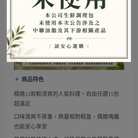
商品特色
精選12款較清爽的人氣料理，自由任選15包
超滿足
口味清爽不厚重，熱量相對輕盈，偶爾嘴饞
也能安心享受